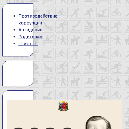
Противодействие
коррупции
Антидопинг
Родителям
Психолог